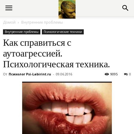
Консультации
Домой
Внутренние проблемы
Внутренние проблемы
Психологические техники
психолога
Как справиться с
аутоагрессией.
онлайн
Психологическая техника.
От
Психолог Psi-Labirint.ru
-
09.06.2016
9095
0