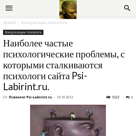
Консультации
Домой
Консультации психолога
Консультации психолога
психолога
Наиболее частые
психологические проблемы, с
онлайн
которыми сталкиваются
психологи сайта Psi-
Labirint.ru.
От
Психолог Psi-Labirint.ru
-
16.10.2012
5523
0