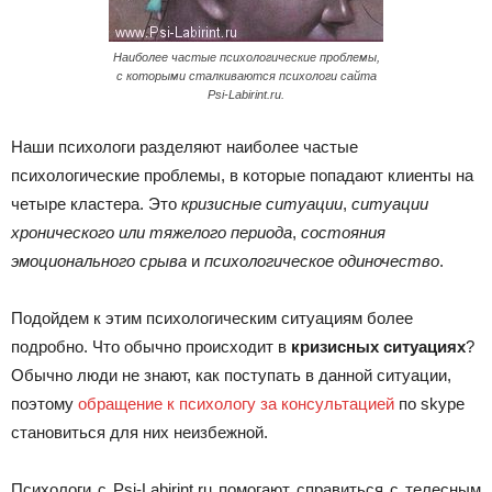
Наиболее частые психологические проблемы,
с которыми сталкиваются психологи сайта
Psi-Labirint.ru.
Наши психологи разделяют наиболее частые
психологические проблемы, в которые попадают клиенты на
четыре кластера. Это
кризисные ситуации
,
ситуации
хронического или тяжелого периода
,
состояния
эмоционального срыва
и
психологическое одиночество
.
Подойдем к этим психологическим ситуациям более
подробно. Что обычно происходит в
кризисных ситуациях
?
Обычно люди не знают, как поступать в данной ситуации,
поэтому
обращение к психологу за консультацией
по skype
становиться для них неизбежной.
Психологи с Psi-Labirint.ru помогают справиться с телесным