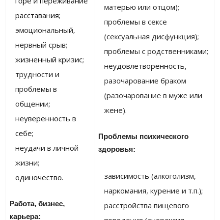
горе и переживание
матерью или отцом);
расставания
;
проблемы в сексе
эмоциональный,
(сексуальная дисфункция);
нервный срыв;
проблемы с родственниками;
жизненный кризис
;
неудовлетворенность,
трудности и
разочарование браком
проблемы в
(разочарование в муже или
общении;
жене).
неуверенность в
себе
;
Проблемы психического
неудачи в личной
здоровья:
жизни;
зависимость (алкоголизм,
одиночество
.
наркомания, курение и т.п.);
Работа, бизнес,
расстройства пищевого
карьера: