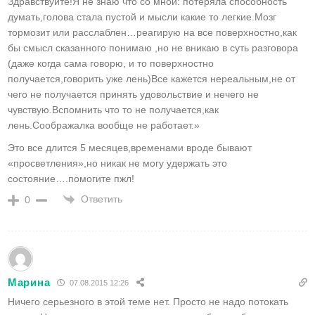
Здравствуйте!Я не знаю что со мной: потеряла способность
думать,голова стала пустой и мысли какие то легкие.Мозг
тормозит или расслаблен…реагирую на все поверхностно,как
бы смысл сказанного понимаю ,но не вникаю в суть разговора
(даже когда сама говорю, и то поверхностно
получается,говорить уже лень)Все кажется нереальным,не от
чего не получается принять удовольствие и нечего не
чувствую.Вспомнить что то не получается,как
лень.Соображалка вообще не работает.»
Это все длится 5 месяцев,временами вроде бывают
«просветления»,но никак не могу удержать это
состояние….помогите пжл!
Ответить
0
Марина
07.08.2015 12:26
Ничего серьезного в этой теме нет. Просто не надо потокать