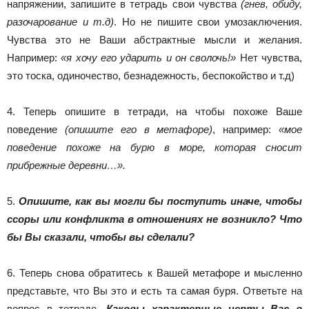
напряжении, запишите в тетрадь свои чувства
(гнев, обиду,
разочарование и т.д)
. Но не пишите свои умозаключения.
Чувства это не Ваши абстрактные мысли и желания.
Например:
«я хочу его ударить и он сволочь!»
Нет чувства,
это тоска, одиночество, безнадежность, беспокойство и т.д)
4. Теперь опишите в тетради, на чтобы похоже Ваше
поведение
(опишите его в метафоре)
, например:
«мое
поведение похоже на бурю в море, которая сносит
прибрежные деревни…».
5.
Опишите, как вы могли бы поступить иначе, чтобы
ссоры или конфликта в отношениях не возникло? Что
бы Вы сказали, чтобы вы сделали?
6. Теперь снова обратитесь к Вашей метафоре и мысленно
представьте, что Вы это и есть та самая буря. Ответьте на
вопрос в тетраде.
Каковы характерные черты Вас в