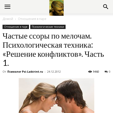
Консультации
Домой
Отношения в паре
Отношения в паре
Психологические техники
психолога
Частые ссоры по мелочам.
Психологическая техника:
онлайн
«Решение конфликтов». Часть
1.
От
Психолог Psi-Labirint.ru
-
24.12.2012
9460
0