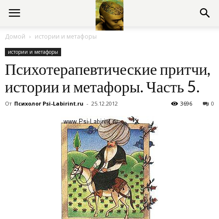
Консультации
Домой
истории и метафоры
истории и метафоры
психолога
Психотерапевтические притчи,
истории и метафоры. Часть 5.
онлайн
От
Психолог Psi-Labirint.ru
-
25.12.2012
3696
0