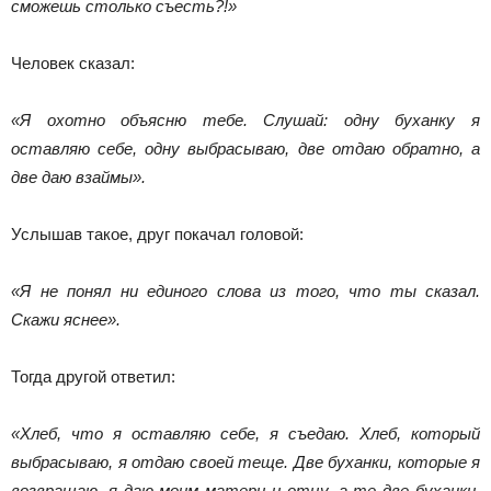
сможешь столько съесть?!»
Человек сказал:
«Я охотно объясню тебе. Слушай: одну бу­ханку я
оставляю себе, одну выбрасываю, две отдаю обрат­но, а
две даю взаймы».
Услышав такое, друг покачал голо­вой:
«Я не понял ни единого слова из того, что ты сказал.
Скажи яснее».
Тогда другой ответил:
«Хлеб, что я оставляю себе, я съедаю. Хлеб, который
выбрасываю, я отдаю своей теще. Две буханки, которые я
возвращаю, я даю моим мате­ри и отцу, а те две буханки,