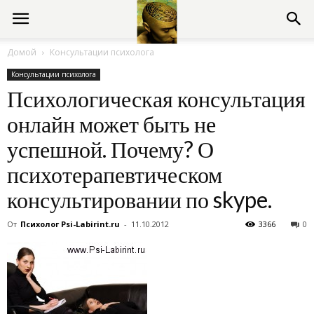
Консультации
Домой
Консультации психолога
Консультации психолога
психолога
Психологическая консультация
онлайн может быть не
онлайн
успешной. Почему? О
психотерапевтическом
консультировании по skype.
От
Психолог Psi-Labirint.ru
-
11.10.2012
3366
0