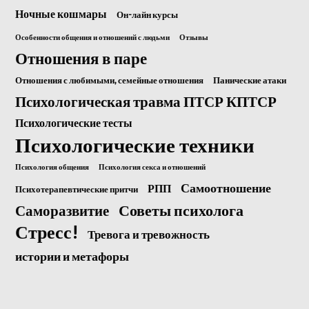
Ночные кошмары
Он-лайн курсы
Особенности общения и отношений с людьми
Отзывы
Отношения в паре
Отношения с любимыми, семейные отношения
Панические атаки
Психологическая травма ПТСР КПТСР
Психологические тесты
Психологические техники
Психология общения
Психология секса и отношений
Самоотношение
РПП
Психотерапевтические притчи
Саморазвитие
Советы психолога
Стресс!
Тревога и тревожность
истории и метафоры