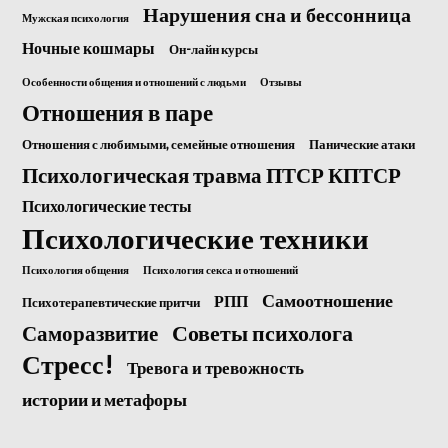
Нарушения сна и бессонница
Мужская психология
Ночные кошмары
Он-лайн курсы
Особенности общения и отношений с людьми
Отзывы
Отношения в паре
Отношения с любимыми, семейные отношения
Панические атаки
Психологическая травма ПТСР КПТСР
Психологические тесты
Психологические техники
Психология общения
Психология секса и отношений
Самоотношение
РПП
Психотерапевтические притчи
Саморазвитие
Советы психолога
Стресс!
Тревога и тревожность
истории и метафоры