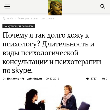
Консультации
Домой
Консультации психолога
Консультации психолога
психолога
Почему я так долго хожу к
психологу? Длительность и
онлайн
виды психологической
консультации и психотерапии
по skype.
От
Психолог Psi-Labirint.ru
-
09.10.2012
3757
0