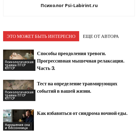
Психолог Psi-Labirint.ru
ЭТО МОЖЕТ БЫТЬ ИНТЕРЕСНО
ЕЩЕ ОТ АВТОРА
Способы преодоления тревоги.
Прогрессивная мышечная релаксация.
Психологическая
травма ПТСР
Часть 3.
КПТСР
Тест на определение травмирующих
событий в вашей жизни.
Психологическая
травма ПТСР
КПТСР
Как избавиться от синдрома ночной еды.
Нарушения сна
и бессонница