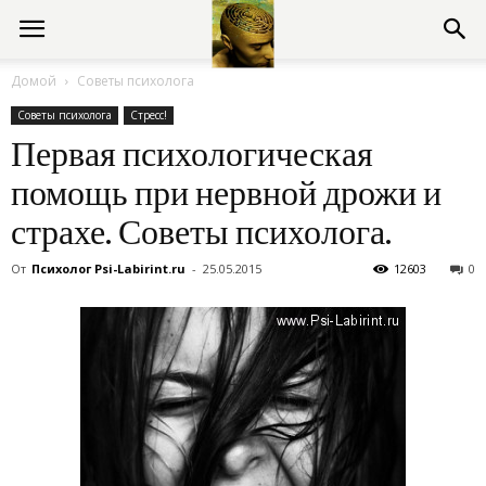
Консультации
Домой
Советы психолога
Советы психолога
Стресс!
психолога
Первая психологическая
помощь при нервной дрожи и
онлайн
страхе. Советы психолога.
От
Психолог Psi-Labirint.ru
-
25.05.2015
12603
0