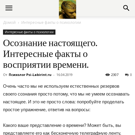
Консультации
Домой
Интересные факты о психологии
Интересные факты о психологии
психолога
Осознание настоящего.
Интересные факты о
онлайн
восприятии времени.
От
Психолог Psi-Labirint.ru
-
16.04.2019
2307
0
Очень часто мы не используем естественных резервов
своего сознания просто потому, что мы не умеем осознавать
настоящее. И это не просто слова: попробуйте проделать
простое упражнение, ответив на вопросы:
Какого ваше представление о времени? Может быть, вы
представляете его как бесконечную телеграфную ленту,