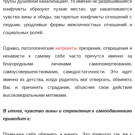
трубы душевной канализации», то именно не разрешившиеся
конфликты образуют «узкие места», где накапливаются
чувства вины и обиды, застарелые конфликты отношений с
людьми, уродливые формы межличностных отношений и
социальных ролей.
Однако, патологические
интроекты
презрения, отвращения и
ненависти к самому себе часто прячутся именно за
благородными личинами самопожертвования,
самоусовершенствования, самодостаточности. Это идет
именно из детства, когда родитель мог отвергать, обвинять
Вас и причинять страдания, объясняя свои действия
высокоморальными мотивами.
В итоге, чувство вины и стремление к самообвинению
приводит к:
Привычке себя обвинять и винить. Это приводит так же к