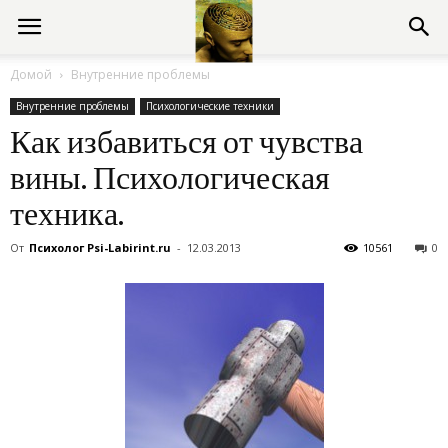
Консультации
Домой
Внутренние проблемы
Внутренние проблемы
Психологические техники
психолога
Как избавиться от чувства
вины. Психологическая
онлайн
техника.
От
Психолог Psi-Labirint.ru
-
12.03.2013
10561
0