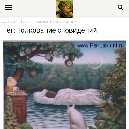
Консультации
Домой
Теги
Толкование сновидений
Тег: Толкование сновидений
психолога
онлайн