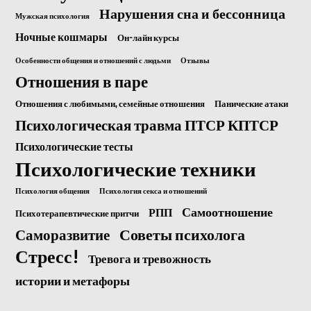
Нарушения сна и бессонница
Мужская психология
Ночные кошмары
Он-лайн курсы
Особенности общения и отношений с людьми
Отзывы
Отношения в паре
Отношения с любимыми, семейные отношения
Панические атаки
Психологическая травма ПТСР КПТСР
Психологические тесты
Психологические техники
Психология общения
Психология секса и отношений
Самоотношение
РПП
Психотерапевтические притчи
Саморазвитие
Советы психолога
Стресс!
Тревога и тревожность
истории и метафоры