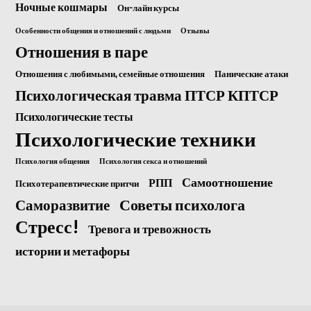
Ночные кошмары
Он-лайн курсы
Особенности общения и отношений с людьми
Отзывы
Отношения в паре
Отношения с любимыми, семейные отношения
Панические атаки
Психологическая травма ПТСР КПТСР
Психологические тесты
Психологические техники
Психология общения
Психология секса и отношений
Самоотношение
РПП
Психотерапевтические притчи
Саморазвитие
Советы психолога
Стресс!
Тревога и тревожность
истории и метафоры