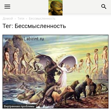
Консультации
Домой
Теги
Бессмысленность
Тег: Бессмысленность
психолога
онлайн
Внутренние проблемы