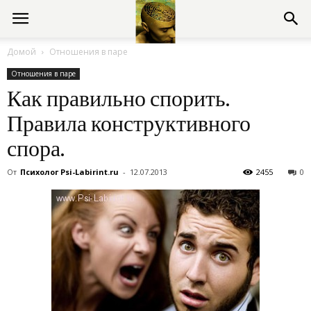
Консультации
Домой
Отношения в паре
Отношения в паре
психолога
Как правильно спорить.
Правила конструктивного
онлайн
спора.
От
Психолог Psi-Labirint.ru
-
12.07.2013
2455
0