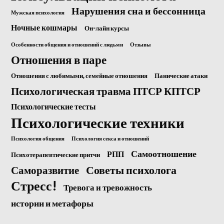
Нарушения сна и бессонница
Мужская психология
Ночные кошмары
Он-лайн курсы
Особенности общения и отношений с людьми
Отзывы
Отношения в паре
Отношения с любимыми, семейные отношения
Панические атаки
Психологическая травма ПТСР КПТСР
Психологические тесты
Психологические техники
Психология общения
Психология секса и отношений
Самоотношение
РПП
Психотерапевтические притчи
Саморазвитие
Советы психолога
Стресс!
Тревога и тревожность
истории и метафоры