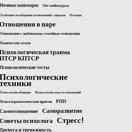
Ночные кошмары
Он-лайн курсы
Особенности общения и отношений с людьми
Отзывы
Отношения в паре
Отношения с любимыми, семейные отношения
Панические атаки
Психологическая травма
ПТСР КПТСР
Психологические тесты
Психологические
техники
Психология общения
Психология секса и отношений
РПП
Психотерапевтические притчи
Саморазвитие
Самоотношение
Стресс!
Советы психолога
Тревога и тревожность