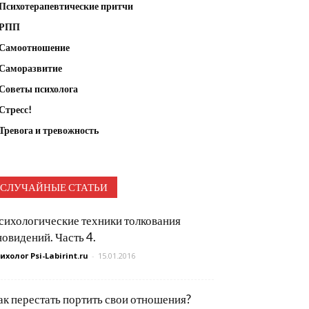
Психотерапевтические притчи
РПП
Самоотношение
Саморазвитие
Советы психолога
Стресс!
Тревога и тревожность
СЛУЧАЙНЫЕ СТАТЬИ
сихологические техники толкования
новидений. Часть 4.
ихолог Psi-Labirint.ru
-
15.01.2016
ак перестать портить свои отношения?