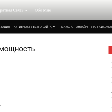
ратная Связь
Обо Мне
ИЗАЦИЯ
АКТИВНОСТЬ ВСЕГО САЙТА
ПСИХОЛОГ ОНЛАЙН – ЭТО ПСИХОЛОГ
омощность
о