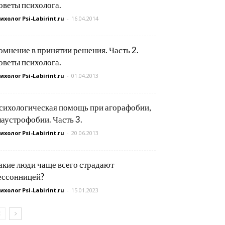
оветы психолога.
ихолог Psi-Labirint.ru
-
16.04.2014
омнение в принятии решения. Часть 2.
оветы психолога.
ихолог Psi-Labirint.ru
-
01.04.2013
сихологическая помощь при агорафобии,
лаустрофобии. Часть 3.
ихолог Psi-Labirint.ru
-
20.06.2013
акие люди чаще всего страдают
ессонницей?
ихолог Psi-Labirint.ru
-
15.01.2023