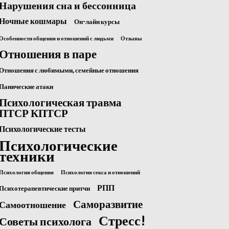
Нарушения сна и бессонница
Ночные кошмары
Он-лайн курсы
Особенности общения и отношений с людьми
Отзывы
Отношения в паре
Отношения с любимыми, семейные отношения
Панические атаки
Психологическая травма
ПТСР КПТСР
Психологические тесты
Психологические
техники
Психология общения
Психология секса и отношений
РПП
Психотерапевтические притчи
Саморазвитие
Самоотношение
Стресс!
Советы психолога