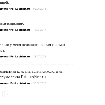
ищей.
ихолог Psi-Labirint.ru
-
02.06.2016
знасилование.
ихолог Psi-Labirint.ru
-
16.03.2017
сть ли у меня психологическая травма?
ест.
ихолог Psi-Labirint.ru
-
28.07.2024
есплатная консультация психолога на
оруме сайта Psi-Labirint.ru
ихолог Psi-Labirint.ru
-
30.08.2012