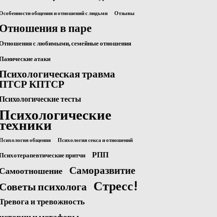
Особенности общения и отношений с людьми
Отзывы
Отношения в паре
Отношения с любимыми, семейные отношения
Панические атаки
Психологическая травма
ПТСР КПТСР
Психологические тесты
Психологические
техники
Психология общения
Психология секса и отношений
РПП
Психотерапевтические притчи
Саморазвитие
Самоотношение
Стресс!
Советы психолога
Тревога и тревожность
истории и метафоры