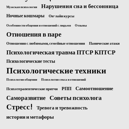
Нарушения сна и бессонница
Мужская психология
Ночные кошмары
Он-лайн курсы
Особенности общения и отношений с людьми
Отзывы
Отношения в паре
Отношения с любимыми, семейные отношения
Панические атаки
Психологическая травма ПТСР КПТСР
Психологические тесты
Психологические техники
Психология общения
Психология секса и отношений
Самоотношение
РПП
Психотерапевтические притчи
Саморазвитие
Советы психолога
Стресс!
Тревога и тревожность
истории и метафоры