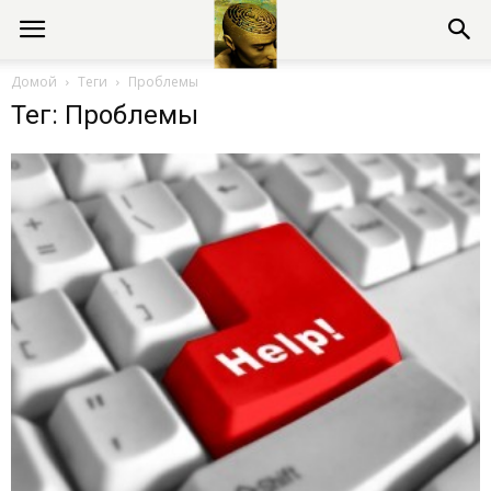
Консультации
Домой
Теги
Проблемы
Тег: Проблемы
психолога
онлайн