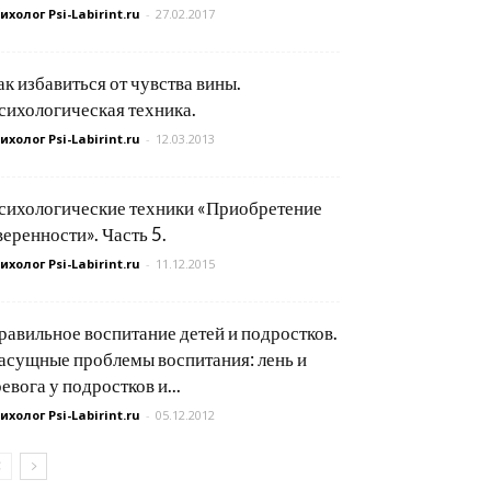
ихолог Psi-Labirint.ru
-
27.02.2017
ак избавиться от чувства вины.
сихологическая техника.
ихолог Psi-Labirint.ru
-
12.03.2013
сихологические техники «Приобретение
веренности». Часть 5.
ихолог Psi-Labirint.ru
-
11.12.2015
равильное воспитание детей и подростков.
асущные проблемы воспитания: лень и
ревога у подростков и...
ихолог Psi-Labirint.ru
-
05.12.2012