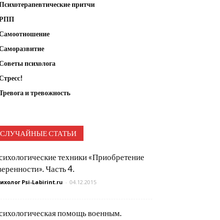
Психотерапевтические притчи
РПП
Самоотношение
Саморазвитие
Советы психолога
Стресс!
Тревога и тревожность
СЛУЧАЙНЫЕ СТАТЬИ
сихологические техники «Приобретение
веренности». Часть 4.
ихолог Psi-Labirint.ru
-
04.12.2015
сихологическая помощь военным.