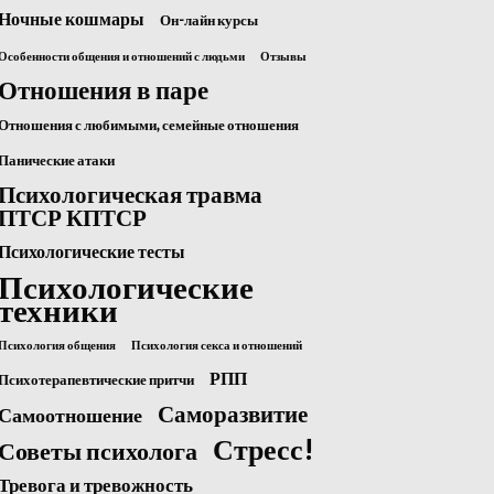
Ночные кошмары
Он-лайн курсы
Особенности общения и отношений с людьми
Отзывы
Отношения в паре
Отношения с любимыми, семейные отношения
Панические атаки
Психологическая травма
ПТСР КПТСР
Психологические тесты
Психологические
техники
Психология общения
Психология секса и отношений
РПП
Психотерапевтические притчи
Саморазвитие
Самоотношение
Стресс!
Советы психолога
Тревога и тревожность