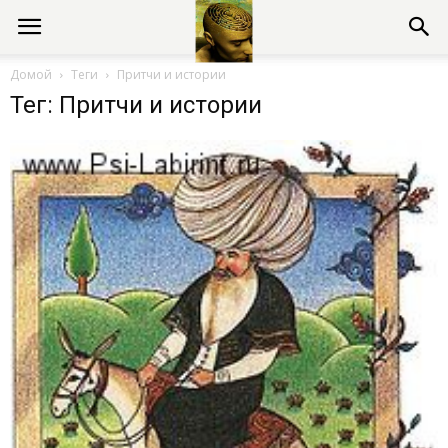
Консультации
Домой
Теги
Притчи и истории
Тег: Притчи и истории
психолога
онлайн