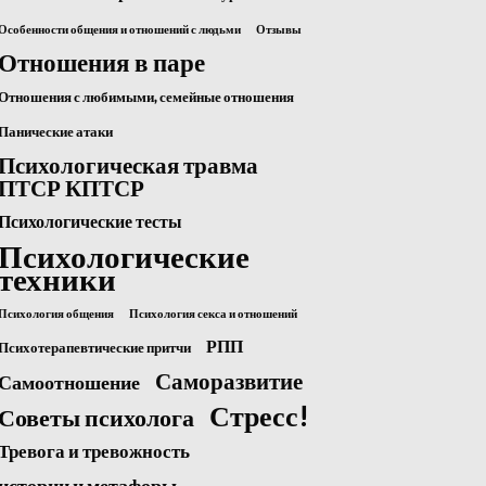
Особенности общения и отношений с людьми
Отзывы
Отношения в паре
Отношения с любимыми, семейные отношения
Панические атаки
Психологическая травма
ПТСР КПТСР
Психологические тесты
Психологические
техники
Психология общения
Психология секса и отношений
РПП
Психотерапевтические притчи
Саморазвитие
Самоотношение
Стресс!
Советы психолога
Тревога и тревожность
истории и метафоры