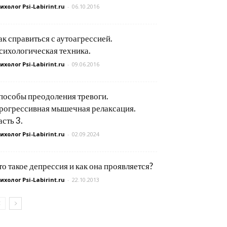
ихолог Psi-Labirint.ru
-
06.10.2016
ак справиться с аутоагрессией.
сихологическая техника.
ихолог Psi-Labirint.ru
-
09.06.2016
пособы преодоления тревоги.
рогрессивная мышечная релаксация.
асть 3.
ихолог Psi-Labirint.ru
-
02.09.2024
то такое депрессия и как она проявляется?
ихолог Psi-Labirint.ru
-
22.10.2013