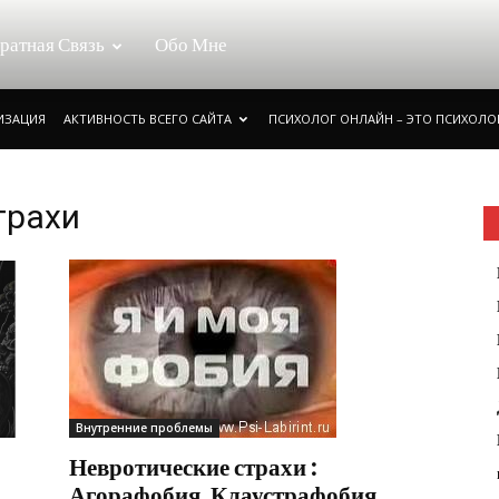
ратная Связь
Обо Мне
РИЗАЦИЯ
АКТИВНОСТЬ ВСЕГО САЙТА
ПСИХОЛОГ ОНЛАЙН – ЭТО ПСИХОЛОГ
трахи
Внутренние проблемы
Невротические страхи :
Агорафобия. Клаустрафобия.