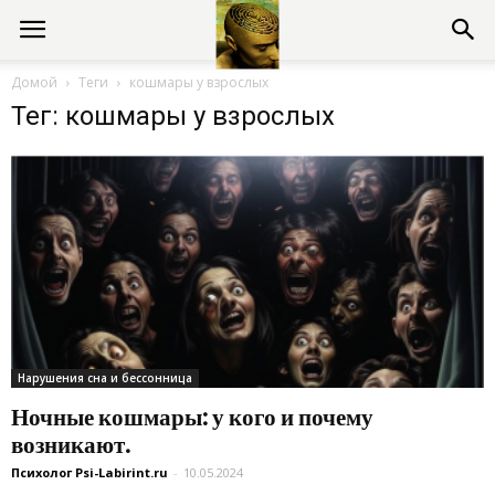
Консультации
Домой
Теги
кошмары у взрослых
Тег: кошмары у взрослых
психолога
онлайн
Нарушения сна и бессонница
Ночные кошмары: у кого и почему
возникают.
Психолог Psi-Labirint.ru
-
10.05.2024