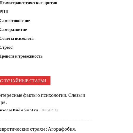
Психотерапевтические притчи
РПП
Самоотношение
Саморазвитие
Советы психолога
Стресс!
Тревога и тревожность
СЛУЧАЙНЫЕ СТАТЬИ
нтересные факты о психологии. Слезы и
оре.
ихолог Psi-Labirint.ru
-
09.04.2013
евротические страхи : Агорафобия.