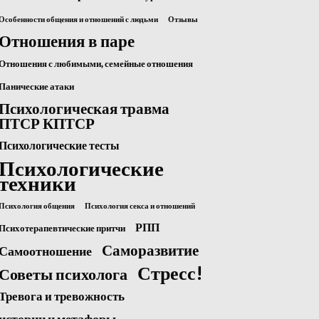
Особенности общения и отношений с людьми
Отзывы
Отношения в паре
Отношения с любимыми, семейные отношения
Панические атаки
Психологическая травма
ПТСР КПТСР
Психологические тесты
Психологические
техники
Психология общения
Психология секса и отношений
РПП
Психотерапевтические притчи
Саморазвитие
Самоотношение
Стресс!
Советы психолога
Тревога и тревожность
истории и метафоры