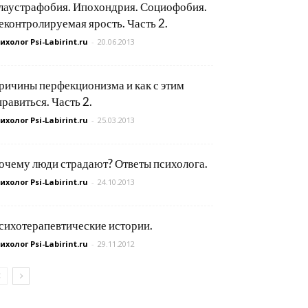
лаустрафобия. Ипохондрия. Социофобия.
еконтролируемая ярость. Часть 2.
ихолог Psi-Labirint.ru
-
20.06.2013
ричины перфекционизма и как с этим
правиться. Часть 2.
ихолог Psi-Labirint.ru
-
25.03.2013
очему люди страдают? Ответы психолога.
ихолог Psi-Labirint.ru
-
24.10.2013
сихотерапевтические истории.
ихолог Psi-Labirint.ru
-
29.11.2012