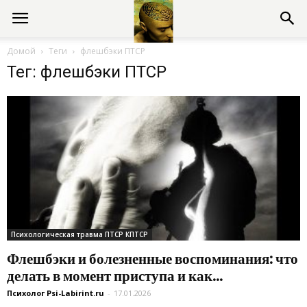
Консультации
Домой
Теги
флешбэки ПТСР
Тег: флешбэки ПТСР
психолога
онлайн
Психологическая травма ПТСР КПТСР
Флешбэки и болезненные воспоминания: что
делать в момент приступа и как...
Психолог Psi-Labirint.ru
-
17.01.2026