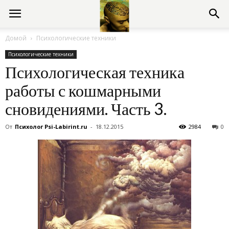
Консультации
Домой
Психологические техники
Психологические техники
психолога
Психологическая техника
работы с кошмарными
онлайн
сновидениями. Часть 3.
От
Психолог Psi-Labirint.ru
-
18.12.2015
2984
0