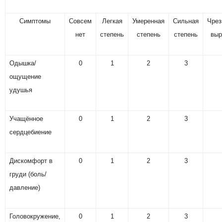
Симптомы
Совсем
Легкая
Умеренная
Сильная
Чрез
нет
степень
степень
степень
выр
Одышка/
0
1
2
3
ощущение
удушья
Учащённое
0
1
2
3
сердцебиение
Дискомфорт в
0
1
2
3
груди (боль/
давление)
Головокружение,
0
1
2
3