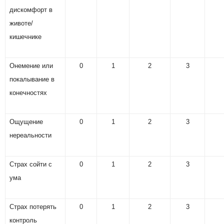
дискомфорт в
животе/
кишечнике
Онемение или
0
1
2
3
покалывание в
конечностях
Ощущение
0
1
2
3
нереальности
Страх сойти с
0
1
2
3
ума
Страх потерять
0
1
2
3
контроль