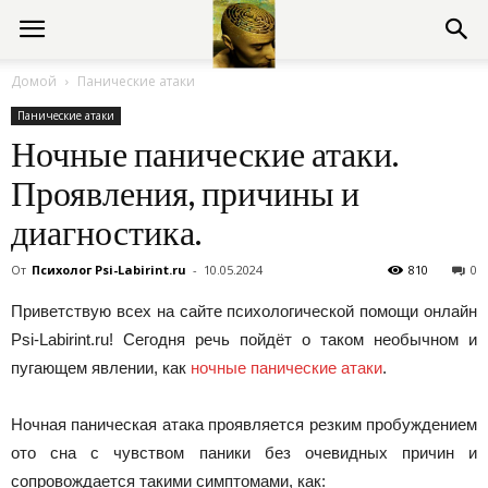
Консультации
Домой
Панические атаки
Панические атаки
психолога
Ночные панические атаки.
Проявления, причины и
онлайн
диагностика.
От
Психолог Psi-Labirint.ru
-
10.05.2024
810
0
Приветствую всех на сайте психологической помощи онлайн
Psi-Labirint.ru! Сегодня речь пойдёт о таком необычном и
пугающем явлении, как
ночные панические атаки
.
Ночная паническая атака проявляется резким пробуждением
ото сна с чувством паники без очевидных причин и
сопровождается такими симптомами, как: