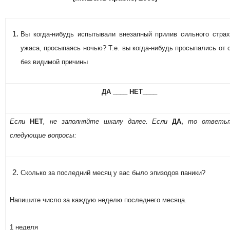
Вы когда-нибудь испытывали внезапный прилив сильного стра
ужаса, просыпаясь ночью? Т.е. вы когда-нибудь просыпались от 
без видимой причины
ДА ____ НЕТ____
Если
НЕТ
, не заполняйте шкалу далее. Если
ДА,
то ответь
следующие вопросы:
Сколько за последний месяц у вас было эпизодов паники?
Напишите число за каждую неделю последнего месяца.
1 неделя____