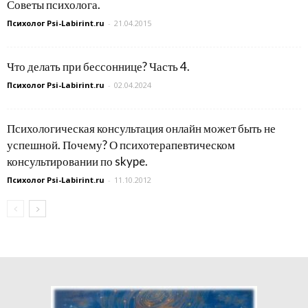
Советы психолога.
Психолог Psi-Labirint.ru
-
21.04.2015
Что делать при бессоннице? Часть 4.
Психолог Psi-Labirint.ru
-
02.04.2024
Психологическая консультация онлайн может быть не
успешной. Почему? О психотерапевтическом
консультировании по skype.
Психолог Psi-Labirint.ru
-
11.10.2012