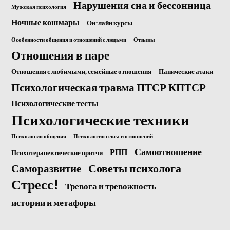
Нарушения сна и бессонница
Мужская психология
Ночные кошмары
Он-лайн курсы
Особенности общения и отношений с людьми
Отзывы
Отношения в паре
Отношения с любимыми, семейные отношения
Панические атаки
Психологическая травма ПТСР КПТСР
Психологические тесты
Психологические техники
Психология общения
Психология секса и отношений
Самоотношение
РПП
Психотерапевтические притчи
Саморазвитие
Советы психолога
Стресс!
Тревога и тревожность
истории и метафоры