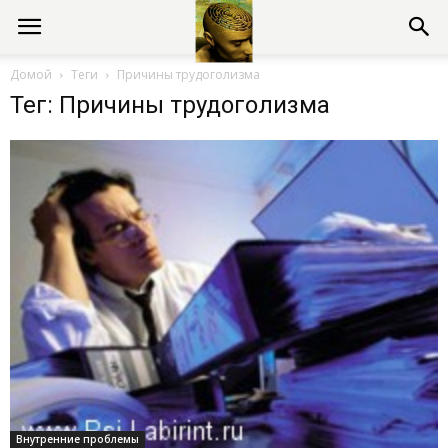
Консультации
Домой
Теги
Причины трудоголизма
Тег: Причины трудоголизма
психолога
онлайн
Внутренние проблемы