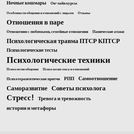
Ночные кошмары
Он-лайн курсы
Особенности общения и отношений с людьми
Отзывы
Отношения в паре
Отношения с любимыми, семейные отношения
Панические атаки
Психологическая травма ПТСР КПТСР
Психологические тесты
Психологические техники
Психология общения
Психология секса и отношений
Самоотношение
РПП
Психотерапевтические притчи
Саморазвитие
Советы психолога
Стресс!
Тревога и тревожность
истории и метафоры