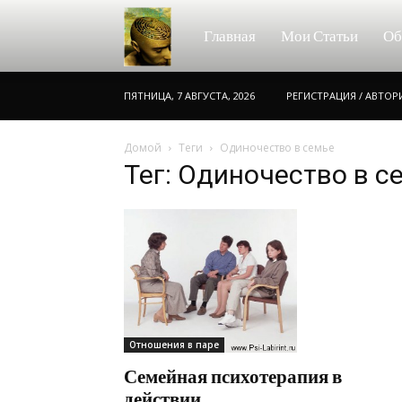
Консультации
Главная
Мои Статьи
Об
ПЯТНИЦА, 7 АВГУСТА, 2026
РЕГИСТРАЦИЯ / АВТО
психолога
Домой
Теги
Одиночество в семье
Тег: Одиночество в с
онлайн
Отношения в паре
Семейная психотерапия в
действии.