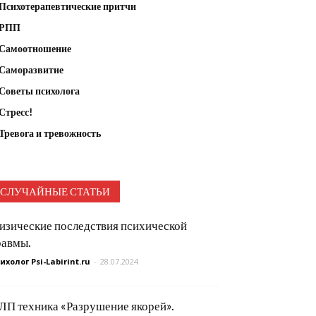
Психотерапевтические притчи
РПП
Самоотношение
Саморазвитие
Советы психолога
Стресс!
Тревога и тревожность
СЛУЧАЙНЫЕ СТАТЬИ
изические последствия психической
равмы.
ихолог Psi-Labirint.ru
-
28.07.2024
ЛП техника «Разрушение якорей».