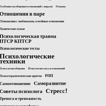
Особенности общения и отношений с людьми
Отзывы
Отношения в паре
Отношения с любимыми, семейные отношения
Панические атаки
Психологическая травма
ПТСР КПТСР
Психологические тесты
Психологические
техники
Психология общения
Психология секса и отношений
РПП
Психотерапевтические притчи
Саморазвитие
Самоотношение
Стресс!
Советы психолога
Тревога и тревожность
истории и метафоры