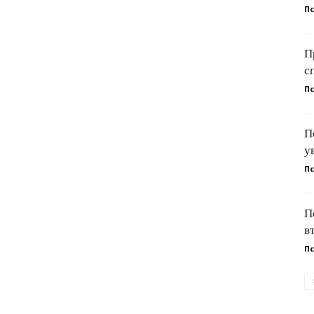
Пс
П
с
Пс
П
у
Пс
П
в
Пс