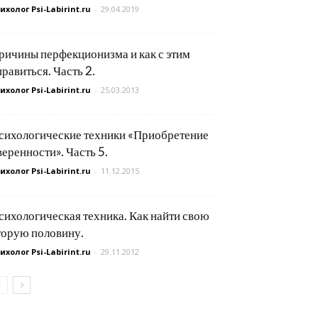
ихолог Psi-Labirint.ru
-
29.04.2019
ричины перфекционизма и как с этим
правиться. Часть 2.
ихолог Psi-Labirint.ru
-
25.03.2013
сихологические техники «Приобретение
веренности». Часть 5.
ихолог Psi-Labirint.ru
-
11.12.2015
сихологическая техника. Как найти свою
торую половину.
ихолог Psi-Labirint.ru
-
29.11.2012