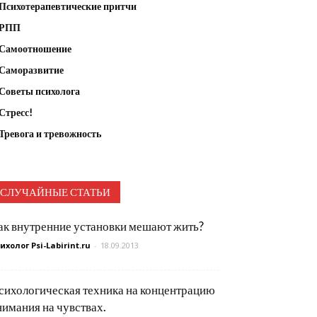
Психотерапевтические притчи
РПП
Самоотношение
Саморазвитие
Советы психолога
Стресс!
Тревога и тревожность
СЛУЧАЙНЫЕ СТАТЬИ
ак внутренние установки мешают жить?
ихолог Psi-Labirint.ru
-
18.09.2013
сихологическая техника на концентрацию
нимания на чувствах.