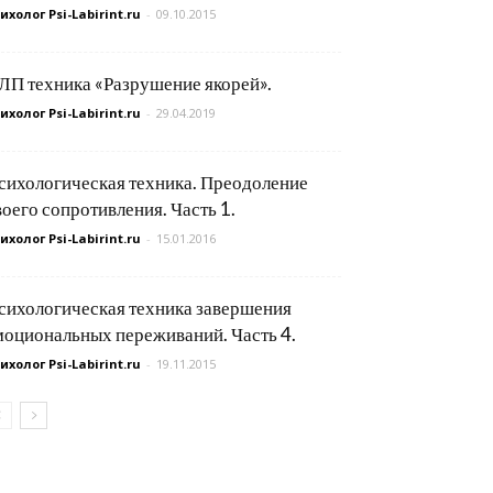
ихолог Psi-Labirint.ru
-
09.10.2015
ЛП техника «Разрушение якорей».
ихолог Psi-Labirint.ru
-
29.04.2019
сихологическая техника. Преодоление
воего сопротивления. Часть 1.
ихолог Psi-Labirint.ru
-
15.01.2016
сихологическая техника завершения
моциональных переживаний. Часть 4.
ихолог Psi-Labirint.ru
-
19.11.2015