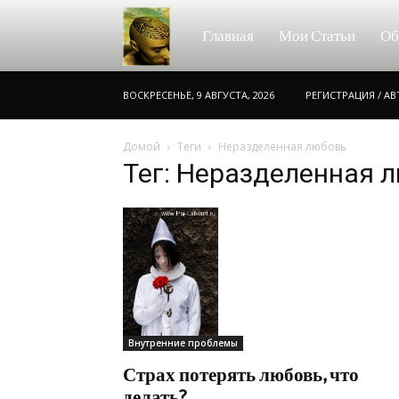
Консультации
Главная
Мои Статьи
Об
ВОСКРЕСЕНЬЕ, 9 АВГУСТА, 2026
РЕГИСТРАЦИЯ / А
психолога
Домой
Теги
Неразделенная любовь
Тег: Неразделенная 
онлайн
Внутренние проблемы
Страх потерять любовь, что
делать?