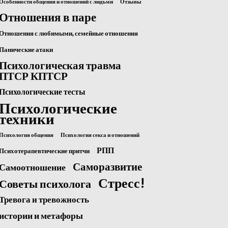
Особенности общения и отношений с людьми
Отзывы
Отношения в паре
Отношения с любимыми, семейные отношения
Панические атаки
Психологическая травма
ПТСР КПТСР
Психологические тесты
Психологические
техники
Психология общения
Психология секса и отношений
РПП
Психотерапевтические притчи
Саморазвитие
Самоотношение
Стресс!
Советы психолога
Тревога и тревожность
истории и метафоры