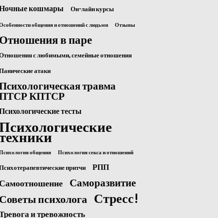
Ночные кошмары
Он-лайн курсы
Особенности общения и отношений с людьми
Отзывы
Отношения в паре
Отношения с любимыми, семейные отношения
Панические атаки
Психологическая травма
ПТСР КПТСР
Психологические тесты
Психологические
техники
Психология общения
Психология секса и отношений
РПП
Психотерапевтические притчи
Саморазвитие
Самоотношение
Стресс!
Советы психолога
Тревога и тревожность