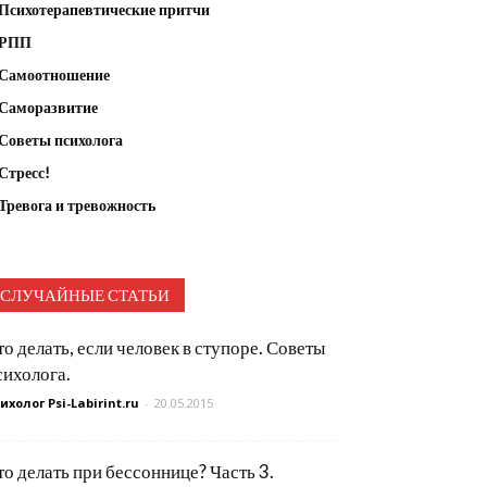
Психотерапевтические притчи
РПП
Самоотношение
Саморазвитие
Советы психолога
Стресс!
Тревога и тревожность
СЛУЧАЙНЫЕ СТАТЬИ
то делать, если человек в ступоре. Советы
сихолога.
ихолог Psi-Labirint.ru
-
20.05.2015
то делать при бессоннице? Часть 3.