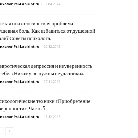
ихолог Psi-Labirint.ru
-
02.04.2024
астая психологическая проблема:
ушевная боль. Как избавиться от душевной
оли? Советы психолога.
ихолог Psi-Labirint.ru
-
20.12.2012
евротическая депрессия и неуверенность
 себе. «Никому не нужны неудачники».
ихолог Psi-Labirint.ru
-
07.11.2012
сихологические техники «Приобретение
веренности». Часть 5.
ихолог Psi-Labirint.ru
-
11.12.2015