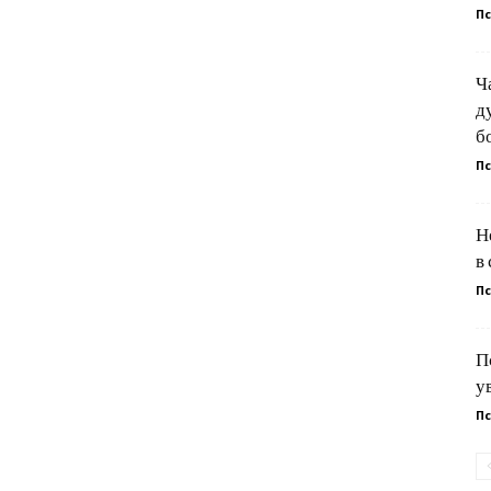
Пс
Ч
д
б
Пс
Н
в
Пс
П
у
Пс