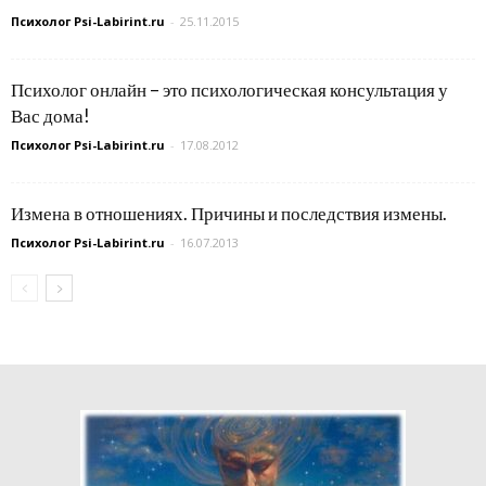
Психолог Psi-Labirint.ru
-
25.11.2015
Психолог онлайн – это психологическая консультация у
Вас дома!
Психолог Psi-Labirint.ru
-
17.08.2012
Измена в отношениях. Причины и последствия измены.
Психолог Psi-Labirint.ru
-
16.07.2013