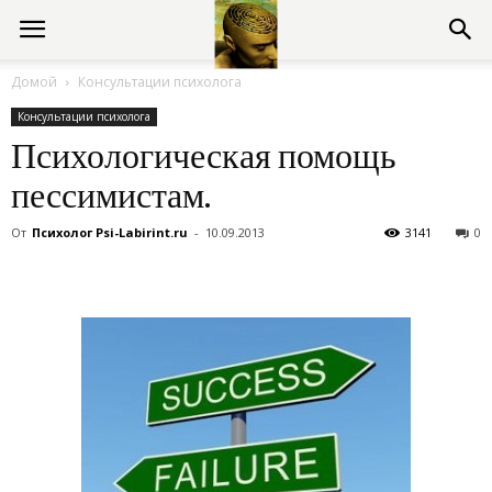
Консультации
Домой
Консультации психолога
Консультации психолога
психолога
Психологическая помощь
пессимистам.
онлайн
От
Психолог Psi-Labirint.ru
-
10.09.2013
3141
0